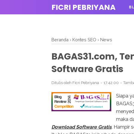
FICRI PEBRIYANA
B
Beranda
›
Kontes SEO
›
News
BAGAS31.com, T
Software Gratis
Ditulis oleh
Ficri Pebriyana
17.42.00
Tamb
Siapa y
BAGAS3
menyedi
maka da
Download Software Gratis
. Hampir 