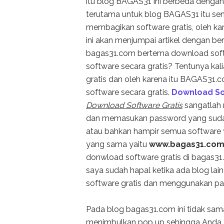
itu blog BAGAS31 ini berbeda dengan 
terutama untuk blog BAGAS31 itu se
membagikan software gratis, oleh ka
ini akan menjumpai artikel dengan be
bagas31.com bertema download softwar
software secara gratis? Tentunya ka
gratis dan oleh karena itu BAGAS31
software secara gratis.
Download So
Download Software Gratis
sangatlah
dan memasukan password yang sudah
atau bahkan hampir semua software
yang sama yaitu
www.bagas31.co
donwload software gratis di bagas31
saya sudah hapal ketika ada blog la
software gratis dan menggunakan pa
Pada blog bagas31.com ini tidak sama
menimbulkan pop up sehingga Anda a