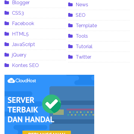
Blogger
News
CSS3
SEO
Facebook
Template
HTML5
Tools
JavaScript
Tutorial
jQuery
Twitter
Kontes SEO