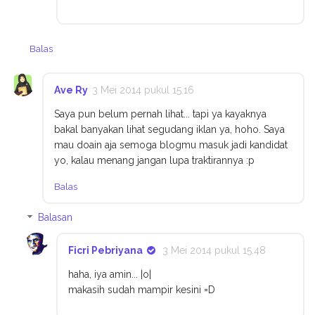
Balas
Ave Ry
3 Mei 2014 pukul 15.16
Saya pun belum pernah lihat... tapi ya kayaknya
bakal banyakan lihat segudang iklan ya, hoho. Saya
mau doain aja semoga blogmu masuk jadi kandidat
yo, kalau menang jangan lupa traktirannya :p
Balas
Balasan
Ficri Pebriyana
3 Mei 2014 pukul 15.48
haha, iya amin... |o|
makasih sudah mampir kesini =D