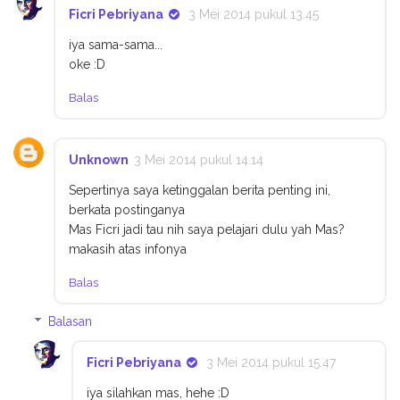
Ficri Pebriyana
3 Mei 2014 pukul 13.45
iya sama-sama...
oke :D
Balas
Unknown
3 Mei 2014 pukul 14.14
Sepertinya saya ketinggalan berita penting ini,
berkata postinganya
Mas Ficri jadi tau nih saya pelajari dulu yah Mas?
makasih atas infonya
Balas
Balasan
Ficri Pebriyana
3 Mei 2014 pukul 15.47
iya silahkan mas, hehe :D