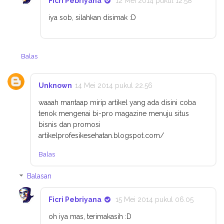
Ficri Pebriyana
12 Mei 2014 pukul 12.58
iya sob, silahkan disimak :D
Balas
Unknown
14 Mei 2014 pukul 22.56
waaah mantaap mirip artikel yang ada disini coba
tenok mengenai bi-pro magazine menuju situs
bisnis dan promosi
artikelprofesikesehatan.blogspot.com/
Balas
Balasan
Ficri Pebriyana
15 Mei 2014 pukul 06.05
oh iya mas, terimakasih :D