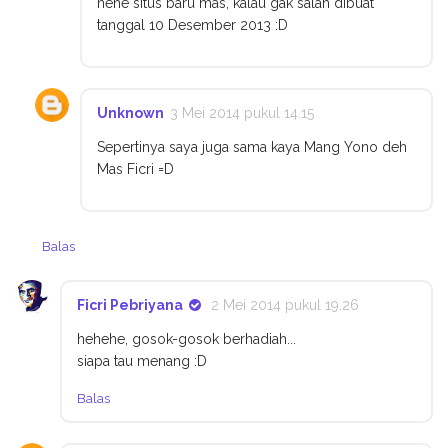
hehe situs baru mas, kalau gak salah dibuat
tanggal 10 Desember 2013 :D
Unknown
3 Mei 2014 pukul 14.15
Sepertinya saya juga sama kaya Mang Yono deh
Mas Ficri =D
Balas
Ficri Pebriyana
2 Mei 2014 pukul 19.26
hehehe, gosok-gosok berhadiah...
siapa tau menang :D
Balas