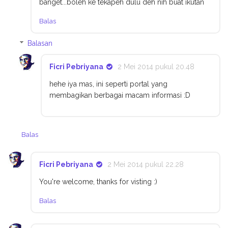
banget...boleh ke tekapeh dulu deh nih buat ikutan
Balas
Balasan
Ficri Pebriyana
2 Mei 2014 pukul 20.48
hehe iya mas, ini seperti portal yang
membagikan berbagai macam informasi :D
Balas
Ficri Pebriyana
2 Mei 2014 pukul 22.28
You're welcome, thanks for visting :)
Balas