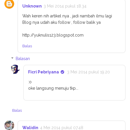
Unknown
3 Mei 2014 pukul 18.34
Wah keren nih artikel nya , jadi nambah ilmu lagi
Blog nya udah aku follow , follow balik ya
http://yuknulis123.blogspot.com
Balas
Balasan
Ficri Pebriyana
3 Mei 2014 pukul 19.20
:o
oke langsung menuju tkp...
Balas
Walidin
4 Mei 2014 pukul 07.48