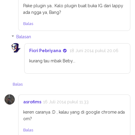
Pake plugin ya.. Kalo plugin buat buka IG dari lappy
ada ngga ya, Bang?
Balas
Balasan
Ficri Pebriyana
18 Juni 2014 pukul 20.06
kurang tau mbak Beby...
Balas
asrofims
16 Juli 2014 pukul 11.33
keren caranya :D , kalau yang di google chrome ada
om?
Balas