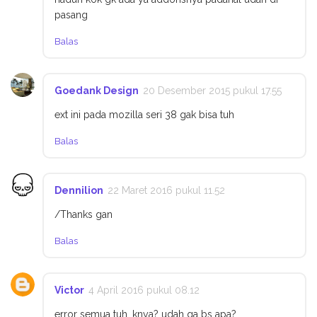
pasang
Balas
Goedank Design
20 Desember 2015 pukul 17.55
ext ini pada mozilla seri 38 gak bisa tuh
Balas
Dennilion
22 Maret 2016 pukul 11.52
/Thanks gan
Balas
Victor
4 April 2016 pukul 08.12
error semua tuh. knya? udah ga bs apa?