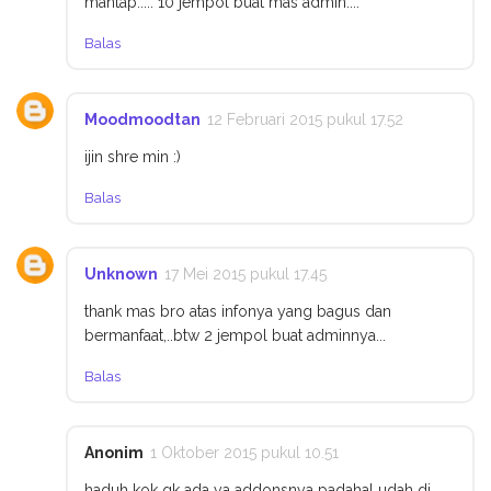
mantap..... 10 jempol buat mas admin....
Balas
Moodmoodtan
12 Februari 2015 pukul 17.52
ijin shre min :)
Balas
Unknown
17 Mei 2015 pukul 17.45
thank mas bro atas infonya yang bagus dan
bermanfaat,..btw 2 jempol buat adminnya...
Balas
Anonim
1 Oktober 2015 pukul 10.51
haduh kok gk ada ya addonsnya padahal udah di