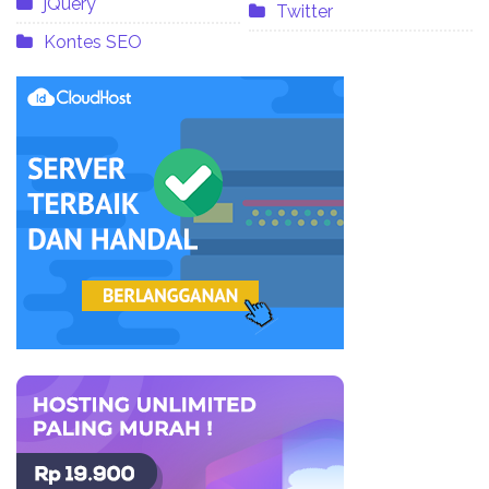
jQuery
Twitter
Kontes SEO