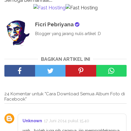
Semoga Bermanfaat...
Ficri Pebriyana
Blogger yang jarang nulis artikel :D
BAGIKAN ARTIKEL INI
24 Komentar untuk "Cara Download Semua Album Foto di
Facebook"
Unknown
17 Juni 2014 pukul 15.40
wah... boleh juga nih caranya, ijin mempraktekannya