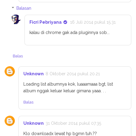
Balasan
Ficri Pebriyana
16 Juli 2014 pukul 15.31
kalau di chrome gak ada pluginnya sob...
Balas
Unknown
8 Oktober 2014 pukul 20.21
Loading list albumnya kok, luaaamaaa bgt, list
album nggak keluar keluar gimana yaaa. . .
Balas
Unknown
31 Oktober 2014 pukul 07.35
Klo downloadx lewat hp bgmn tuh.??