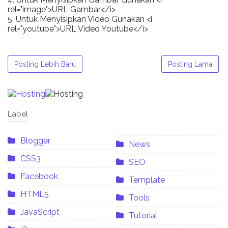
rel="image">URL Gambar</i>
5. Untuk Menyisipkan Video Gunakan <i
rel="youtube">URL Video Youtube</i>
Posting Lebih Baru
Posting Lama
Label
Blogger
News
CSS3
SEO
Facebook
Template
HTML5
Tools
JavaScript
Tutorial