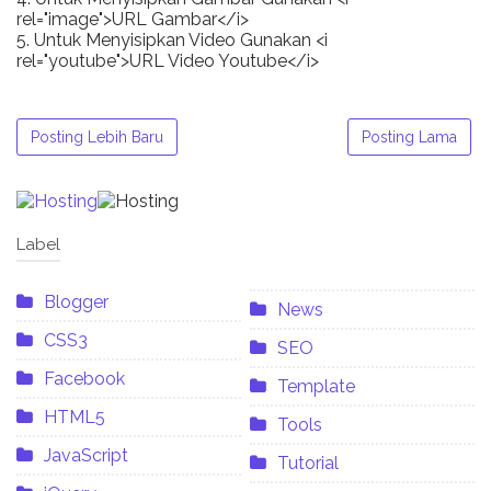
rel="image">URL Gambar</i>
5. Untuk Menyisipkan Video Gunakan <i
rel="youtube">URL Video Youtube</i>
Posting Lebih Baru
Posting Lama
Label
Blogger
News
CSS3
SEO
Facebook
Template
HTML5
Tools
JavaScript
Tutorial