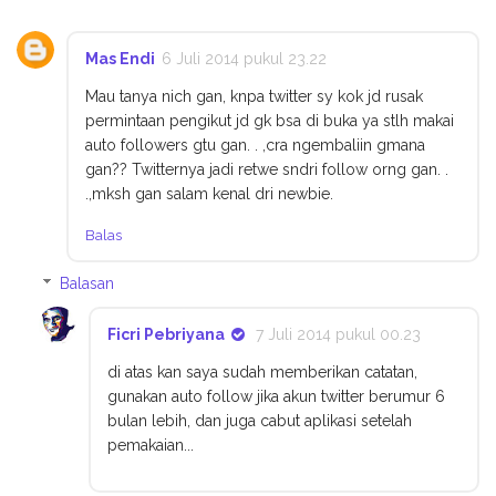
Mas Endi
6 Juli 2014 pukul 23.22
Mau tanya nich gan, knpa twitter sy kok jd rusak
permintaan pengikut jd gk bsa di buka ya stlh makai
auto followers gtu gan. . ,cra ngembaliin gmana
gan?? Twitternya jadi retwe sndri follow orng gan. .
.,mksh gan salam kenal dri newbie.
Balas
Balasan
Ficri Pebriyana
7 Juli 2014 pukul 00.23
di atas kan saya sudah memberikan catatan,
gunakan auto follow jika akun twitter berumur 6
bulan lebih, dan juga cabut aplikasi setelah
pemakaian...