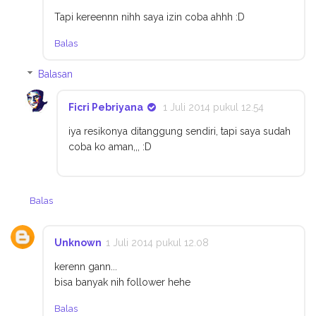
Tapi kereennn nihh saya izin coba ahhh :D
Balas
Balasan
Ficri Pebriyana
1 Juli 2014 pukul 12.54
iya resikonya ditanggung sendiri, tapi saya sudah
coba ko aman,,, :D
Balas
Unknown
1 Juli 2014 pukul 12.08
kerenn gann...
bisa banyak nih follower hehe
Balas