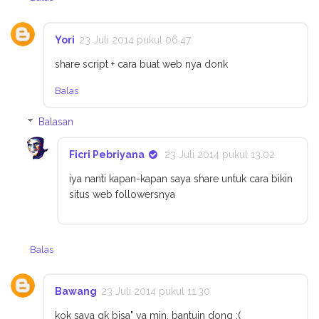
Yori
23 Juli 2014 pukul 06.47
share script + cara buat web nya donk
Balas
Balasan
Ficri Pebriyana
23 Juli 2014 pukul 13.02
iya nanti kapan-kapan saya share untuk cara bikin
situs web followersnya
Balas
Bawang
23 Juli 2014 pukul 11.30
kok saya gk bisa" ya min, bantuin dong :(