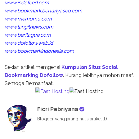
www.indofeed.com
www.bookmark.bertanyaseo.com
www.memomu.com
www.langitnews.com
www.beritague.com
www.dofollow.web.id
www.bookmarkindonesia.com
Sekian artikel memgenai
Kumpulan Situs Social
Bookmarking Dofollow
. Kurang lebihnya mohon maaf.
Semoga Bermanfaat...
Ficri Pebriyana
Blogger yang jarang nulis artikel :D