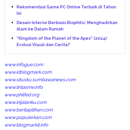
Rekomendasi Game PC Online Terbaik di Tahun
Ini
Desain Interior Berbasis Biophilic: Menghadirkan
Alam ke Dalam Rumah
“Kingdom of the Planet of the Apes” (2024):
Evolusi Visual dan Cerita?
www.infogue.com
www.idblogmark.com
www.situsku.sumbawanews.com
www.lintasme.info
www.philfed.org
www.inijalanku.com
www.beritapilihan.com
www.populerkan.com
www.blogmarkit.info