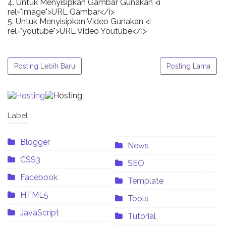
4. Untuk Menyisipkan Gambar Gunakan <i
rel="image">URL Gambar</i>
5. Untuk Menyisipkan Video Gunakan <i
rel="youtube">URL Video Youtube</i>
Posting Lebih Baru
Posting Lama
Label
Blogger
News
CSS3
SEO
Facebook
Template
HTML5
Tools
JavaScript
Tutorial