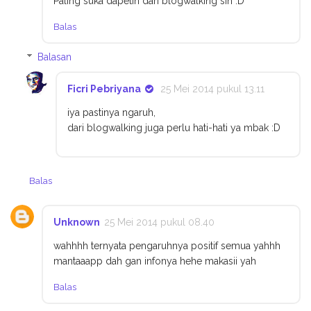
Paling suka dapetin dari blogwalking sih :D
Balas
Balasan
Ficri Pebriyana
25 Mei 2014 pukul 13.11
iya pastinya ngaruh,
dari blogwalking juga perlu hati-hati ya mbak :D
Balas
Unknown
25 Mei 2014 pukul 08.40
wahhhh ternyata pengaruhnya positif semua yahhh
mantaaapp dah gan infonya hehe makasii yah
Balas