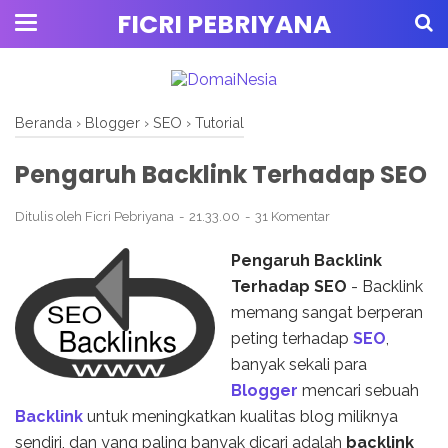
FICRI PEBRIYANA
Beranda
›
Blogger
›
SEO
›
Tutorial
Pengaruh Backlink Terhadap SEO
Ditulis oleh
Ficri Pebriyana
21.33.00
31 Komentar
Pengaruh Backlink
Terhadap SEO
- Backlink
memang sangat berperan
peting terhadap
SEO
,
banyak sekali para
Blogger
mencari sebuah
Backlink
untuk meningkatkan kualitas blog miliknya
sendiri, dan yang paling banyak dicari adalah
backlink