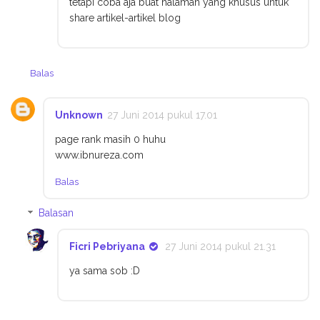
tetapi coba aja buat halaman yang khusus untuk
share artikel-artikel blog
Balas
Unknown
27 Juni 2014 pukul 17.01
page rank masih 0 huhu
www.ibnureza.com
Balas
Balasan
Ficri Pebriyana
27 Juni 2014 pukul 21.31
ya sama sob :D