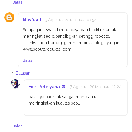
Balas
Masfuad
15 Agustus 2014 pukul 07.52
Setuju gan....sya lebih percaya dari backlink untuk
meningkat seo dibandibgkan setingg robot.tx...
Thanks sudh berbagi gan..mampir ke blog sya gan..
www.seputaredukasi.com
Balas
Balasan
Ficri Pebriyana
17 Agustus 2014 pukul 12.24
pastinya backlink sangat membantu
meningkatkan kualitas seo...
Balas