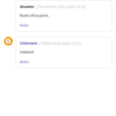
Anonim
5 November 2015 pukul 20.49
thank infonyamin...
Balas
Unknown
2 Maret 2016 pukul 23.02
makasiiii
Balas